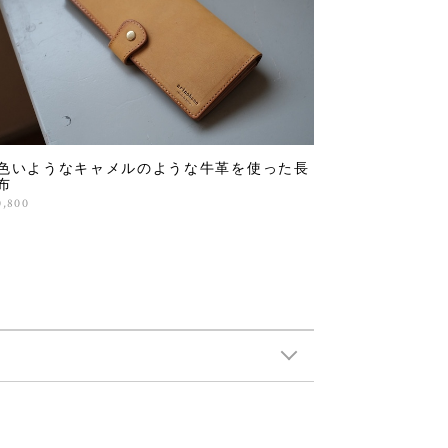
色いようなキャメルのような牛革を使った長
布
0,800