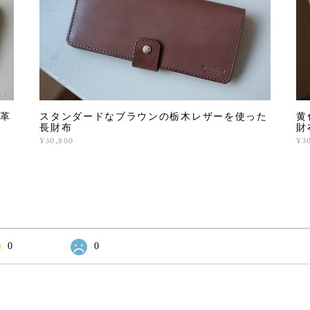
革
スタンダードなブラウンの栃木レザーを使った
黄
長財布
財
¥30,800
¥3
0
0