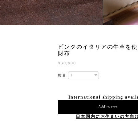
ピンクのイタリアの牛革を使
財布
¥30,800
数量
International shipping avail
Add to cart
日本国内にお住まいの方向