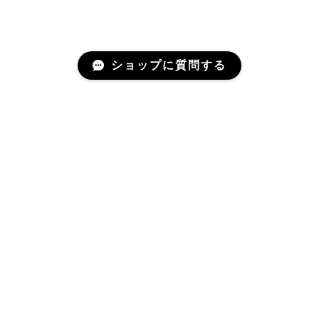
ショップに質問する
アリノハネのメルマガ
年に一度か二度、お届けするメールマガジンです。
登録