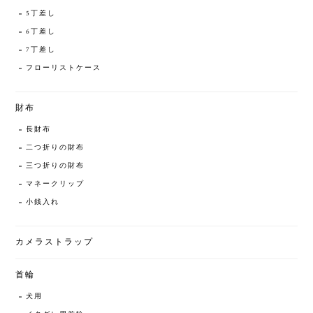
5丁差し
6丁差し
7丁差し
フローリストケース
財布
長財布
二つ折りの財布
三つ折りの財布
マネークリップ
小銭入れ
カメラストラップ
首輪
犬用