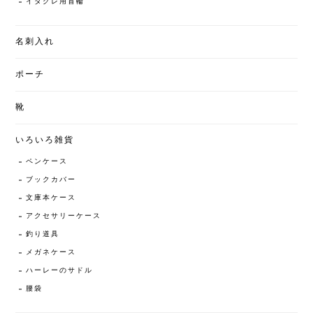
イタグレ用首輪
名刺入れ
ポーチ
靴
いろいろ雑貨
ペンケース
ブックカバー
文庫本ケース
アクセサリーケース
釣り道具
メガネケース
ハーレーのサドル
腰袋