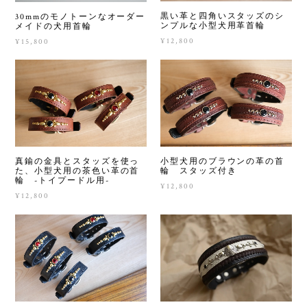
黒い革と四角いスタッズのシ
30mmのモノトーンなオーダー
ンプルな小型犬用革首輪
メイドの犬用首輪
¥12,800
¥15,800
真鍮の金具とスタッズを使っ
小型犬用のブラウンの革の首
た、小型犬用の茶色い革の首
輪 スタッズ付き
輪 -トイプードル用-
¥12,800
¥12,800