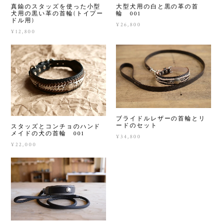
真鍮のスタッズを使った小型
大型犬用の白と黒の革の首
犬用の黒い革の首輪(トイプー
輪 001
ドル用)
¥26,800
¥12,800
ブライドルレザーの首輪とリ
ードのセット
スタッズとコンチョのハンド
メイドの犬の首輪 001
¥34,800
¥22,000