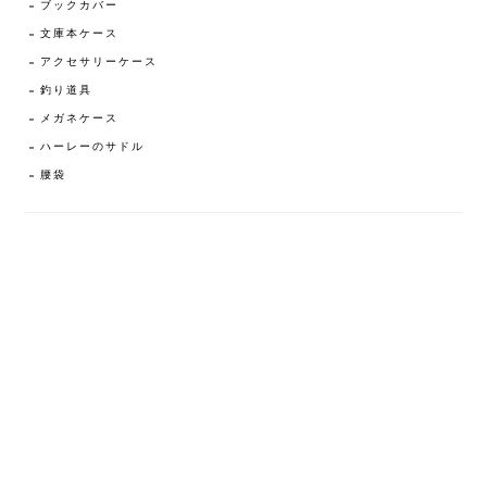
ブックカバー
文庫本ケース
アクセサリーケース
釣り道具
メガネケース
ハーレーのサドル
腰袋