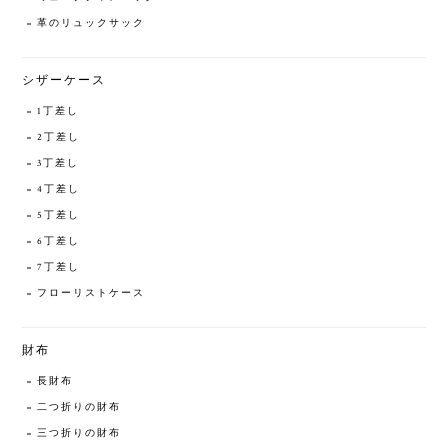
革のリュックサック
シザーケース
1丁差し
2丁差し
3丁差し
4丁差し
5丁差し
6丁差し
7丁差し
フローリストケース
財布
長財布
二つ折りの財布
三つ折りの財布