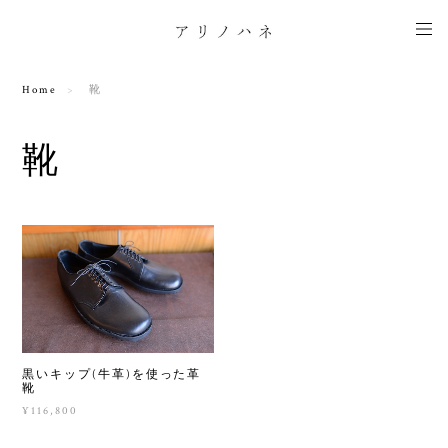
Home
靴
靴
黒いキップ(牛革)を使った革
靴
¥116,800