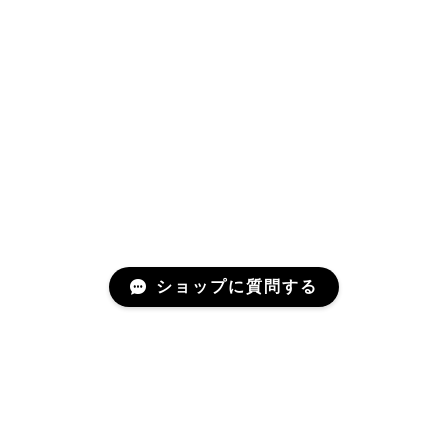
ショップに質問する
アリノハネのメルマガ
年に一度か二度、お届けするメールマガジンです。