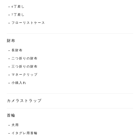
6丁差し
7丁差し
フローリストケース
財布
長財布
二つ折りの財布
三つ折りの財布
マネークリップ
小銭入れ
カメラストラップ
首輪
犬用
イタグレ用首輪