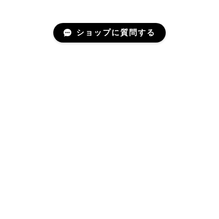
ショップに質問する
アリノハネのメルマガ
年に一度か二度、お届けするメールマガジンです。
登録