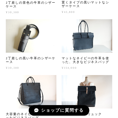
置くタイプの黒いマットなシ
2丁差しの茶色の牛革のシザー
ザーケース
ケース
¥43,800
¥30,380
2丁差しの黒い牛革のシザーケ
マットなネイビーの牛革を使
ース
った、大きなビジネスバッグ
¥30,380
¥154,000
ショップに質問する
大容量のネイビーの牛革を使
大容量の牛革のリュック
ったビジネスバッグ