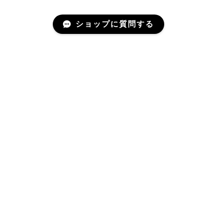
ショップに質問する
アリノハネのメルマガ
年に一度か二度、お届けするメールマガジンです。
登録
プライバシーポリシー
特定商取引法に基づく表記