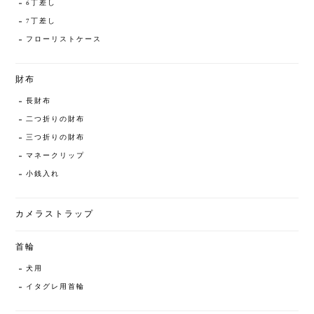
6丁差し
7丁差し
フローリストケース
財布
長財布
二つ折りの財布
三つ折りの財布
マネークリップ
小銭入れ
カメラストラップ
首輪
犬用
イタグレ用首輪