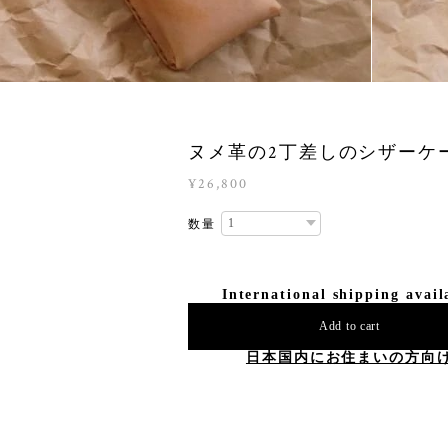
ヌメ革の2丁差しのシザーケ
¥26,800
数量
International shipping avail
Add to cart
日本国内にお住まいの方向