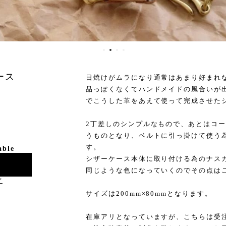
ース
日焼けがムラになり通常はあまり好まれ
品っぽくなくてハンドメイドの風合いが
でこうした革をあえて使って完成させた
2丁差しのシンプルなもので、あとはコ
うものとなり、ベルトに引っ掛けて使う
す。
able
シザーケース本体に取り付ける為のナス
同じような色になっていくのでその点は
け
サイズは200mm×80mmとなります。
在庫アリとなっていますが、こちらは受