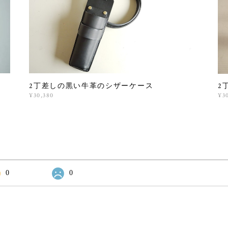
2丁差しの黒い牛革のシザーケース
2
¥30,380
¥3
0
0