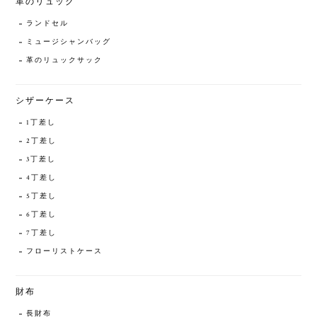
革のリュック
ランドセル
ミュージシャンバッグ
革のリュックサック
シザーケース
1丁差し
2丁差し
3丁差し
4丁差し
5丁差し
6丁差し
7丁差し
フローリストケース
財布
長財布