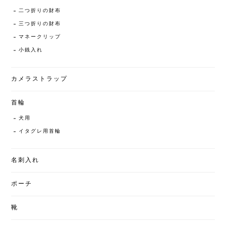
二つ折りの財布
三つ折りの財布
マネークリップ
小銭入れ
カメラストラップ
首輪
犬用
イタグレ用首輪
名刺入れ
ポーチ
靴