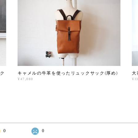
ク
キャメルの牛革を使ったリュックサック(厚め)
大
¥47,080
¥1
0
0