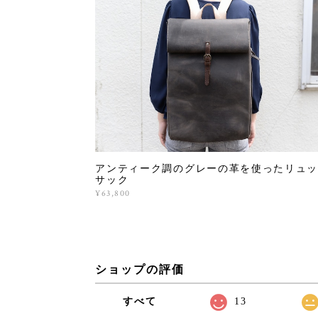
アンティーク調のグレーの革を使ったリュッ
サック
¥63,800
ショップの評価
すべて
13