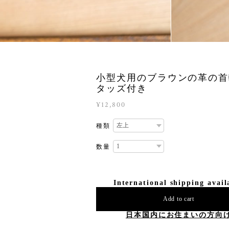
小型犬用のブラウンの革の首
タッズ付き
¥12,800
種類
数量
International shipping avail
Add to cart
日本国内にお住まいの方向