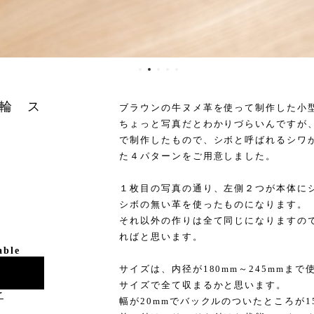
輪 ス
ブラウンの牛ヌメ革を使って制作した小
ちょっと写真だとわかりづらいんですが
で制作したもので、シボと呼ばれるシワ
た４パターンをご用意しました。
１枚目の写真の通り、左側２つが本体に
シボの無い革を使ったものになります。
それ以外の作りは全て同じになりますの
ればと思います。
able
サイズは、内径が180mm～245mmま
サイズで全て収まるかと思います。
け
幅が20mmでバックルのついたところが1