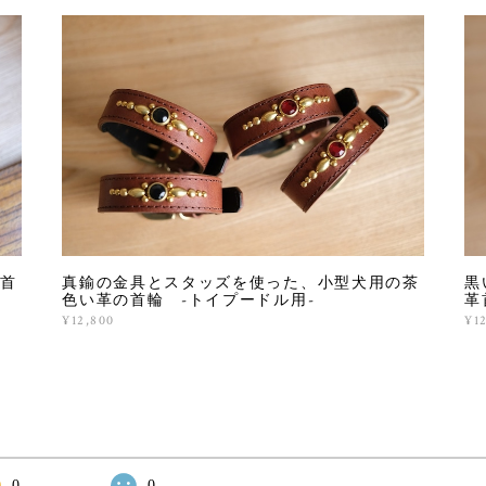
首
真鍮の金具とスタッズを使った、小型犬用の茶
黒
色い革の首輪 -トイプードル用-
革
¥12,800
¥1
0
0