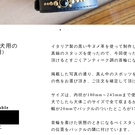
犬用の
イタリア製の黒い牛ヌメ革を使って制作
)
真鍮のスタッズを使ったので、今回使っ
頂けるとすごくアンティーク調の首輪に
掲載した写真の通り、真ん中のスポッツ
の色をお選び頂き、ご注文を確定して頂
サイズは、内径が180mm～245mmま
犬でしたら大体このサイズで全て収まる
able
幅が20mmでバックルのついたところが1
首輪を着けた状態のときになるべくスタ
け
の位置をバックルの隣に付けています。