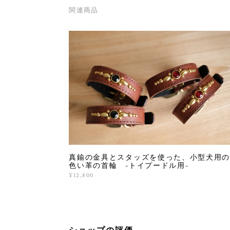
関連商品
真鍮の金具とスタッズを使った、小型犬用の
色い革の首輪 -トイプードル用-
¥12,800