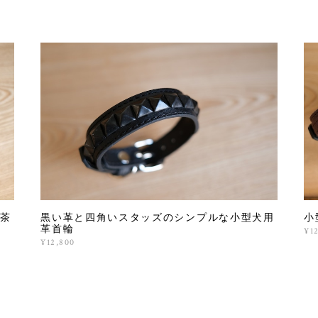
茶
黒い革と四角いスタッズのシンプルな小型犬用
小
革首輪
¥1
¥12,800