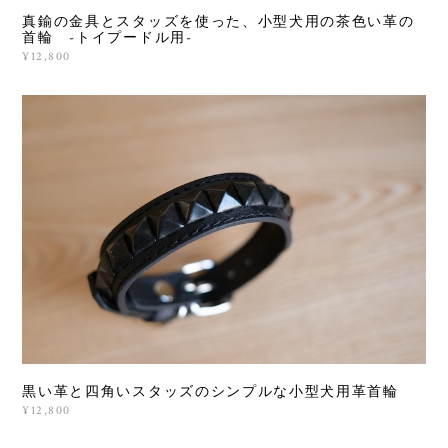
真鍮の金具とスタッズを使った、小型犬用の茶色い革の
首輪 -トイプードル用-
¥12,800
黒い革と四角いスタッズのシンプルな小型犬用革首輪
¥12,800