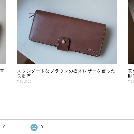
革
スタンダードなブラウンの栃木レザーを使った
黄
長財布
財
¥30,800
¥3
0
0