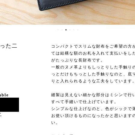
った二
コンパクトでスリムな財布をご希望の方
ては結構な額のお札を入れて支払いをし
がたっぷりな長財布です。
一般のヌメ革よりもしっとりした手触り
っとだけもちっとした手触りなのと、底マ
りと入れられるような工夫をしています
縫製は見えない細かな部分はミシンで行
able
すべて手縫いで仕上げています。
シンプルな仕上げなのと、色がシックで
け
お使い頂けるものになったかと思います
い。