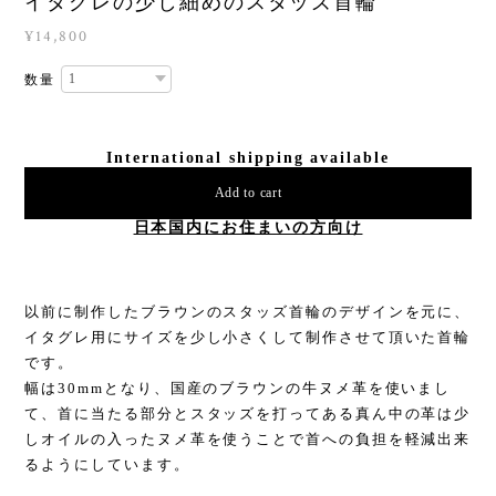
イタグレの少し細めのスタッズ首輪
¥14,800
数量
International shipping available
Add to cart
日本国内にお住まいの方向け
以前に制作したブラウンのスタッズ首輪のデザインを元に、
イタグレ用にサイズを少し小さくして制作させて頂いた首輪
です。
幅は30mmとなり、国産のブラウンの牛ヌメ革を使いまし
て、首に当たる部分とスタッズを打ってある真ん中の革は少
しオイルの入ったヌメ革を使うことで首への負担を軽減出来
るようにしています。