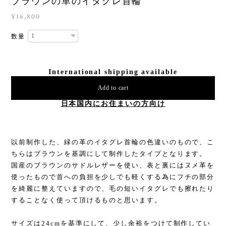
ブラウンの革のイタグレ首輪
¥16,800
数量
International shipping available
Add to cart
日本国内にお住まいの方向け
以前制作した、緑の革のイタグレ首輪の色違いのもので、こ
ちらはブラウンを基調にして制作したタイプとなります。
国産のブラウンのサドルレザーを使い、表と裏にはヌメ革を
使ったもので首への負担を少しでも軽くする為にフチの部分
を綺麗に整えていますので、毛の短いイタグレでも擦れたり
することなく使って頂けるものと思います。
サイズは24cmを基準にして、少し余裕をつけて制作してい