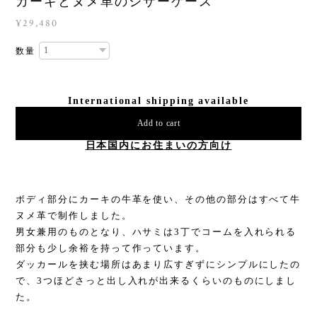
カーキとヌメ革のシザーケース
¥29,480
数量
International shipping available
Add to cart
日本国内にお住まいの方向け
ボディ部分にカーキの牛革を使い、その他の部分はすべて牛
ヌメ革で制作しました。
男女兼用のものとなり、ハサミは3丁でコームを入れられる
部分も少し余裕を持って作っています。
ダッカールを挟む場所はあまり広すぎずにシンプルにしたの
で、3つほどさっと出し入れが出来るくらいのものにしまし
た。