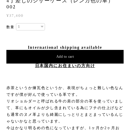
4丁差しのシザーケース（レンガ色の革）
002
¥37,400
数量
International shipping available
Add to cart
日本国内にお住まいの方向け
赤茶というか煉瓦色というか、表現がちょっと難しい色なん
ですが僕が好んで使っている革です。
リオショルダーと呼ばれる牛の肩の部分の革を使っていまし
て、革にもオイルが少し含まれている為にフチの仕上げなど
も通常のヌメ革よりも綺麗にしっとりとまとまっているんじ
ゃないかなと思っています。
今はかなり明るめの色になっていますが、1ヶ月か2ヶ月お