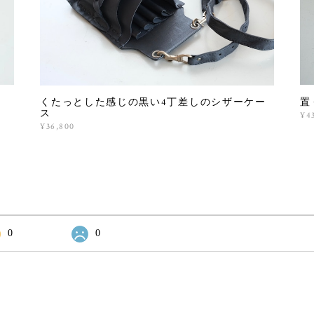
置
くたっとした感じの黒い4丁差しのシザーケー
ス
¥4
¥36,800
0
0