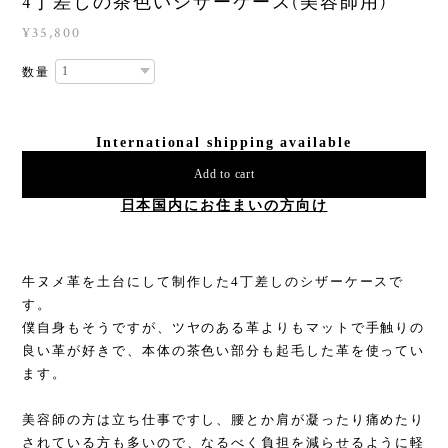
4丁差しの茶色いシザーケース(美容師用)
¥35,800
数量
International shipping available
Add to cart
日本国内にお住まいの方向け
牛ヌメ革を土台にして制作した4丁差しのシザーケースで
す。
僕自身もそうですが、ツヤのある革よりもマットで手触りの
良い革が好きで、本体の茶色い部分も起毛した革を使ってい
ます。
美容師の方は立ち仕事ですし、腰とか肩が凝ったり痛めたり
されている方も多いので、なるべく負担を減らせるように軽