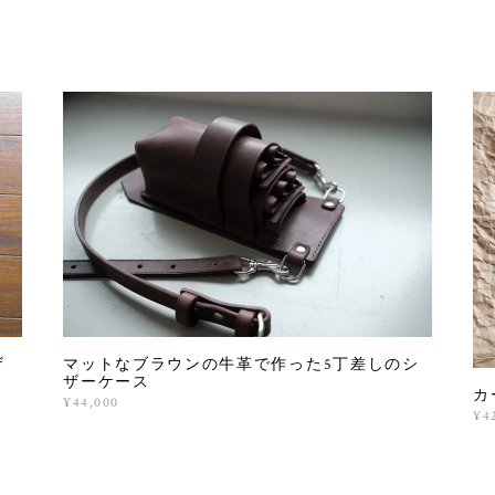
ザ
マットなブラウンの牛革で作った5丁差しのシ
ザーケース
カ
¥44,000
¥4