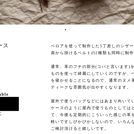
ケース
ベロアを使って制作した5丁差しのシザ
肩から掛けるベルトの2種類も同時に制
通常、革のフチの部分(コバと言います)
ものを使って綺麗にしていくのですが、
を寝かせることになるので、通常のヌメ
ティークな雰囲気が出やすくなります。
able
屋外で使うバッグなどにはあまり向いて
ケースのように屋内で使うものとしては
け
て、今後も定期的にこういった感じの革
軽いですしぴかぴかしないので、いろん
ご検討頂けると嬉しいです。